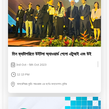
তিন ক্যাটাগরিতে উইটসা অ্যাওয়ার্ড পেলো এটুআই এবং উই
3rd Oct - 5th Oct 2023
12:13 PM
মালয়েশিয়ার কুচিং সারওয়াক এর বর্নেও কনভেনশন সেন্টার