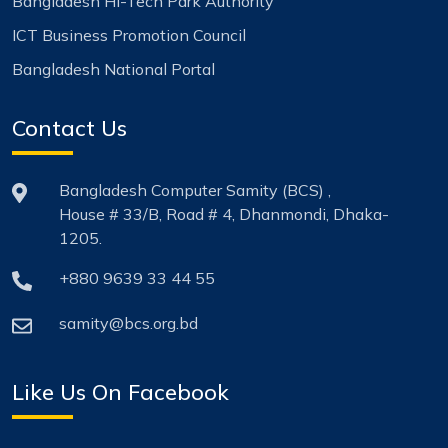
Bangladesh Hi-Tech Park Authority
ICT Business Promotion Council
Bangladesh National Portal
Contact Us
Bangladesh Computer Samity (BCS) ,
House # 33/B, Road # 4, Dhanmondi, Dhaka-
1205.
+880 9639 33 44 55
samity@bcs.org.bd
Like Us On Facebook