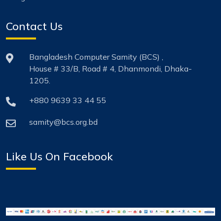
Contact Us
Bangladesh Computer Samity (BCS) ,
House # 33/B, Road # 4, Dhanmondi, Dhaka-
1205.
+880 9639 33 44 55
samity@bcs.org.bd
Like Us On Facebook