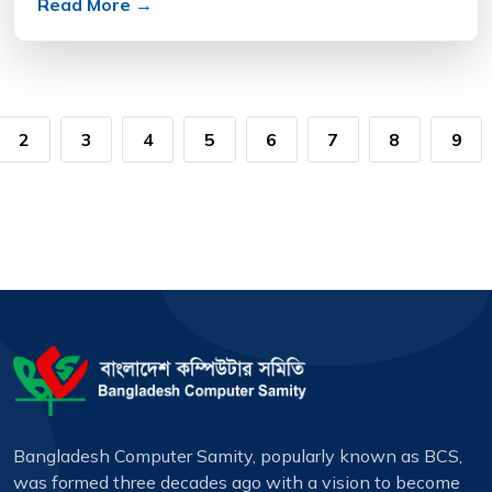
Read More →
2
3
4
5
6
7
8
9
Bangladesh Computer Samity, popularly known as BCS,
was formed three decades ago with a vision to become