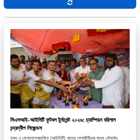
সিএসআই-আইসিটি ফুটবল টুর্নামেন্ট ২০২৬: চ্যাম্পিয়ন বরিশাল
চন্দ্রদ্বীপ লিজেন্ডস
তথ্য ও যোগাযোগপ্রযুক্তি (আইসিটি) খাতের পেশাজীবীদের মধ্যে সৌহার্দ্য,