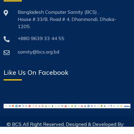
Bangladesh Computer Samity (BCS) ,
House # 33/B, Road # 4, Dhanmondi, Dhaka-
1205.
+880 9639 33 44 55
samity@bcs.org.bd
Like Us On Facebook
© BCS All Right Reserved, Designed & Developed By:
Systech Digital Ltd.