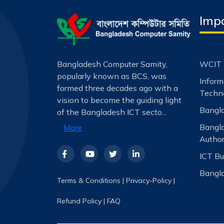
Impo
Bangladesh Computer Samity,
WCIT 
popularly known as BCS, was
Infor
formed three decades ago with a
Techno
vision to become the guiding light
Bangla
of the Bangladesh ICT secto...
Bangl
More
Author
ICT Bu
Bangla
Terms & Conditions
|
Privacy-Policy
|
Refund Policy
|
FAQ