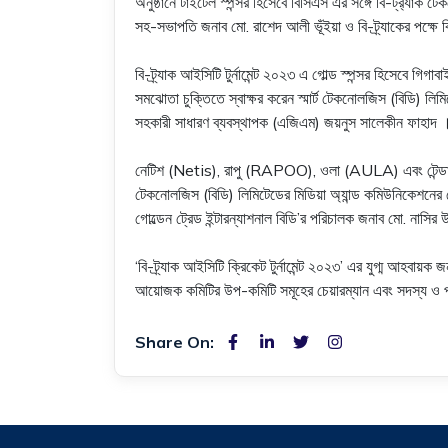
অনুষ্ঠানে টাইটেল স্পন্সর হিসেবে বিসিএস এর সঙ্গে বি-ট্র
্যাক টে
সহ-সভাপতি জনাব মো. রাশেদ আলী ভূঁইয়া ও বি-ট্র্যাকের পক্ষে ব
বি-ট্র্যাক আইসিটি টুর্নামেন্ট ২০২৩ এ গোল্ড স্পন্সর হিস
সমঝোতা চুক্তিতে স্বাক্ষর করেন স্মার্ট টেকনোলজিস (বিডি) লি
সহকারী সাধারণ ব্যবস্থাপক (এজিএম) জয়নুস সালেকীন ফাহাদ 
নেটিশ (Netis), রাপু (RAPOO), ওলা (AULA) এবং টেন্ডা (TEN
টেকনোলজিস (বিডি) লিমিটেডের মিডিয়া অ্যান্ড কমিউনিকেশনের জ্য
গোল্ডেন ট্রেড ইন্টারন্যাশনাল বিডি’র পরিচালক জনাব মো. নাসির
‘বি-ট্র্যাক আইসিটি ক্রিকেট টুর্নামেন্ট ২০২৩’ এর যুগ্ম আহবায়ক
আয়োজক কমিটির উপ-কমিটি সমূহের চেয়ারম্যান এবং সদস্য ও প্রযুক্
Share On: