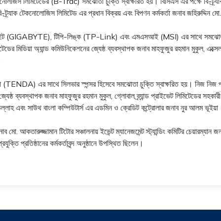
কনোলজিস লিমিটেডের (B-Trac) সমঝোতা চুক্তি স্বাক্ষরিত হয়। বিসিএস এর পক্ষে বি-ট্র্যা
ি-ট্র্যাক টেকনোলোজিস লিমিটেড এর প্রধান বিক্রয় এবং বিপণন কর্মকর্তা জনাব জহিরুদ্দিন ম
েবে গিগাবাইট (GIGABYTE), টিপি-লিঙ্ক (TP-Link) এবং এমএসআই (MSI) এর সাথে সমঝোতা চ
মিটেডের মিডিয়া অ্যান্ড কমিউনিকেশনের জ্যেষ্ঠ ব্যবস্থাপক জনাব মাহফুজুর রহমান মুকুল, এ
।
DA) এর সাথে সিলভার স্পন্সর হিসেবে সমঝোতা চুক্তি স্বাক্ষরিত হয়। নিজ নিজ প্রতিষ্ঠ
েষ্ঠ ব্যবস্থাপক জনাব মাহফুজুর রহমান মুকুল, গ্লোবাল ব্র্যান্ড প্রাইভেট লিমিটেডের সহকা
 উল্লাহ এবং সাউথ বাংলা কম্পিউটার্স এর এডমিন ও ক্রেডিট কন্ট্রোলার জনাব নুর আলম ভূইয়া
 জনাব মো. আকতারুজ্জামান টিটোর সঞ্চালনায় ইভেন্ট ম্যানেজমেন্ট স্ট্যান্ডিং কমিটির চেয়ারম্য
তি প্রতিষ্ঠানের কর্মকর্তাবৃন্দ অনুষ্ঠানে উপস্থিত ছিলেন।