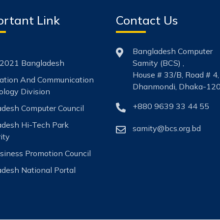
rtant Link
Contact Us
Bangladesh Computer
2021 Bangladesh
Samity (BCS) ,
House # 33/B, Road # 4,
mation And Communication
Dhanmondi, Dhaka-120
logy Division
+880 9639 33 44 55
desh Computer Council
adesh Hi-Tech Park
samity@bcs.org.bd
ity
siness Promotion Council
desh National Portal