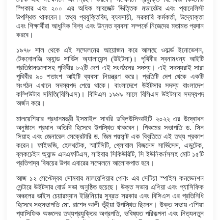
স্পিকার এবং ২০০ এর অধিক সাবজেক্ট ভিত্তিক মডারেটর এবং প্যানেলিস্ট
উপস্থিত থাকবেন। তথ্য প্রযুক্তিবিদ, ব্যবসায়ী, সরকারি কর্মকর্তা, উদ্যোক্তা
এবং শিক্ষার্থীরা আধুনিক বিশ্ব এবং উন্নত ব্যবসা সম্পর্কে নিজেদের মতামত প্রদান
করবে।
১৯৭৮ সাল থেকে এই সম্মেলনের আয়োজন করে আসছে ওয়ার্ল্ড ইনোভেশন,
টেকনোলজি অ্যান্ড সার্ভিস অ্যালায়েন্স (উইটসা)। পৃথিবীর স্বনামধন্য আইটি
প্রতিষ্ঠানগুলোসহ পৃথিবীর ৮২টি দেশ এই সংগঠনের সদস্য। এই সদস্যরাই সারা
পৃথিবীর ৯০ শতাংশ আইটি ব্যবসা নিয়ন্ত্রণ করে। প্রতিটি দেশ থেকে একটি
সংগঠন এখানে সদস্যপদ পেয়ে থাকে। বাংলাদেশে উইটসার সদস্য বাংলাদেশ
কম্পিউটার সমিতি(বিসিএস)। বিসিএস ১৯৯৯ সালে বিসিএস উইটসার সদস্যপদ
অর্জন করে।
মালয়েশিয়ার প্রধানমন্ত্রী ইসমাইল সাবরি ডব্লিউসিআইটি ২০২২ এর উদ্বোধন
অনুষ্ঠানে প্রধান অতিথি হিসেবে উপস্থিত থাকবেন। পিকমের সভাপতি ড. সিন
সিয়াহ এবং জেনারেল সেক্রেটারি ড. জিম পয়সান্ট এক বিবৃতিতে এই তথ্য প্রকাশ
করেন। ফাইভজি, হেলথটেক, স্মার্টসিটি, গ্লোবাল বিজনেস সার্ভিসেস, এডুটেক,
ব্লকচেইন অ্যান্ড এনএফটিএস, সাইবার সিকিউরিটি, সি ইউনিকর্নসসহ মোট ১৫টি
প্রতিপাদ্য বিষয়ের উপর এবারের সম্মেলনে আলোকপাত হবে।
আজ ১২ সেপ্টেম্বর সোমবার মালয়েশিয়ার পেনাং এর সেটিয়া স্পাইস কনভেনশন
সেন্টারে উইটসার বোর্ড সভা অনুষ্ঠিত হয়েছে। উক্ত সভায় এশিয়া এবং প্যাসিফিক
অঞ্চলের ভাইস চেয়ারম্যান ইঞ্জিনিয়ার সুব্রত সরকার এবং বিসিএস এর প্রতিনিধি
হিসেবে সহসভাপতি মো. রাশেদ আলী ভূঁইয়া উপস্থিত ছিলেন। উক্ত সভায় এশিয়া
প্যাসিফিক অঞ্চলের তথ্যপ্রযুক্তির অগ্রগতি, ভবিষ্যত পরিকল্পনা এবং নিত্যনতুন