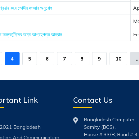
স প্রদান করে ভোটার হওয়ার অনুরোধ
Ap
Ma
িতে অন্তর্ভূক্তির জন্য আগ্রহপত্র আহবান
Fe
4
5
6
7
8
9
10
..
rtant Link
Contact Us
Bangladesh Computer
2021 Bangladesh
Samity (BCS) ,
House # 33/B, Road # 4,
mation And Communication