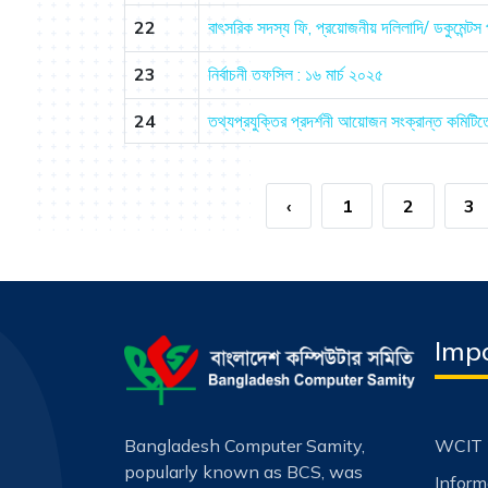
22
বাৎসরিক সদস্য ফি, প্রয়োজনীয় দলিলাদি/ ডকুমেন্ট
23
নির্বাচনী তফসিল : ১৬ মার্চ ২০২৫
24
তথ্যপ্রযুক্তির প্রদর্শনী আয়োজন সংক্রান্ত কমিট
‹
1
2
3
Impo
Bangladesh Computer Samity,
WCIT 
popularly known as BCS, was
Infor