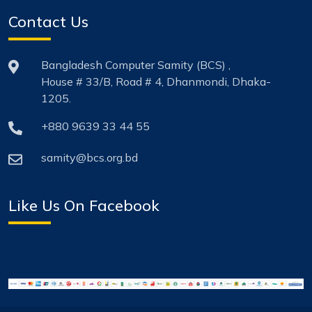
Contact Us
Bangladesh Computer Samity (BCS) ,
House # 33/B, Road # 4, Dhanmondi, Dhaka-
1205.
+880 9639 33 44 55
samity@bcs.org.bd
Like Us On Facebook