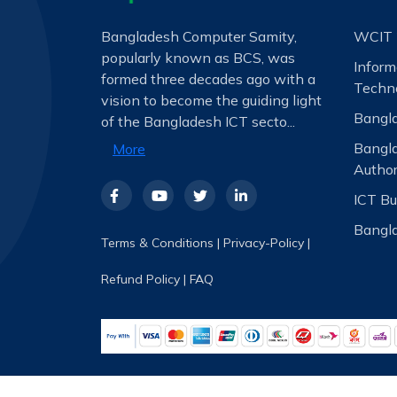
Bangladesh Computer Samity,
WCIT 
popularly known as BCS, was
Infor
formed three decades ago with a
Techno
vision to become the guiding light
Bangla
of the Bangladesh ICT secto...
Bangl
More
Author
ICT Bu
Bangla
Terms & Conditions
|
Privacy-Policy
|
Refund Policy
|
FAQ