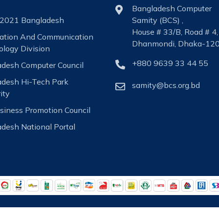
Bangladesh Computer
2021 Bangladesh
Samity (BCS) ,
House # 33/B, Road # 4,
mation And Communication
Dhanmondi, Dhaka-120
logy Division
+880 9639 33 44 55
desh Computer Council
adesh Hi-Tech Park
samity@bcs.org.bd
ity
siness Promotion Council
desh National Portal