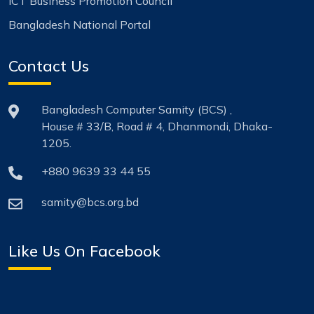
ICT Business Promotion Council
Bangladesh National Portal
Contact Us
Bangladesh Computer Samity (BCS) ,
House # 33/B, Road # 4, Dhanmondi, Dhaka-
1205.
+880 9639 33 44 55
samity@bcs.org.bd
Like Us On Facebook