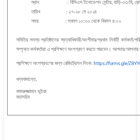
স্থান : বিসিএস ইনোভেশন সেন্টার, বাড়ি-৩৩/বি, রোড-০৪
তারিখ : ২৭-২৮ মে ২০২৪
সময় :
সকাল ১০:৩০ থেকে বিকাল ৪:০০
সমিতির সদস্য প্রতিষ্ঠানের স্বত্বাধিকারী/অংশীদার/প্রধান নির্বাহী কর্মকর্তা
সম্পৃক্ত কর্মকর্তারা এ প্রশিক্ষণে অংশগ্রহণ করতে পারবেন। আপনার/আপনার প্
প্রশিক্ষণে অংশগ্রহণের জন্য রেজিট্রেশন লিংক:
https://forms.gle/
Z8YY
ধন্যবাদান্তে,
কামরুজ্জামান ভূইয়া
মহাসচিব