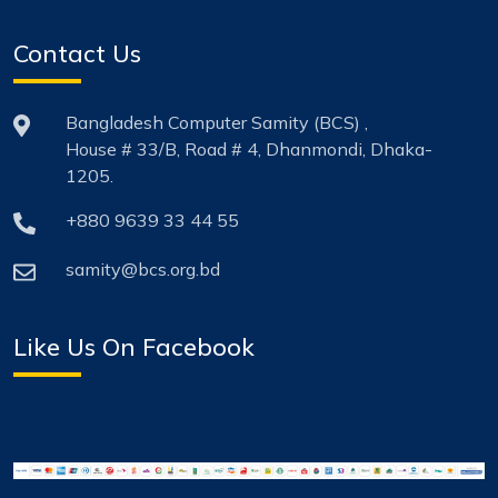
Contact Us
Bangladesh Computer Samity (BCS) ,
House # 33/B, Road # 4, Dhanmondi, Dhaka-
1205.
+880 9639 33 44 55
samity@bcs.org.bd
Like Us On Facebook