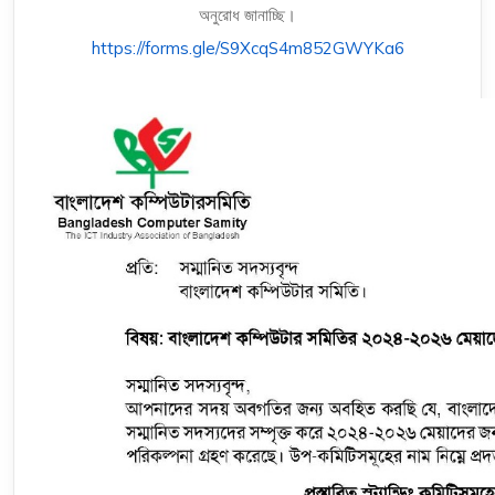
অনুরোধ জানাচ্ছি।
https://forms.gle/S9XcqS4m852GWYKa6