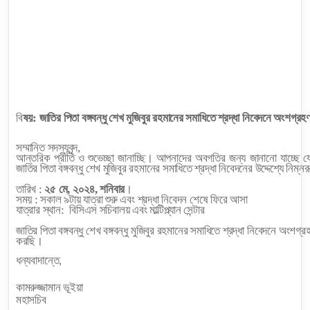
বি
ষয়: জাতির
পিতা বঙ্গবন্ধু শেখ মুজিবুর
রহমানের
সমাধিতে
শ্রদ্ধা
নিবেদনে অংশগ্রহণ
সম্মানিত
সদস্যবৃন্দ
,
আন্তরিক প্রীতি ও শুভেচ্ছা জানাচ্ছি।
আপনাদের
অবগতির
জন্য
জানানো
যাচ্ছে
য
জাতির
পিতা বঙ্গবন্ধু শেখ মুজিবুর রহমানের
সমাধিতে
শ্রদ্ধা
নিবেদনের উদ্দেশ্যে নিম্নরূপ
তারিখ
:
২৫
মে
,
২০২৪
,
শনিবার
।
সময়
:
সকাল
৯টায়
যাত্রা
শুরু
এবং শ্রদ্ধা নিবেদন শেষে ফিরে আসা
যাত্রার স্থান:
বিসিএস সচিবালয় এবং মাল্টিপ্ল্যান সেন্টার
জাতির
পিতা বঙ্গবন্ধু শেখ বঙ্গবন্ধু
মুজিবুর
রহমানের
সমাধিতে
শ্রদ্ধা
নিবেদনে অংশগ্রহ
করছি।
ধন্যবাদান্তে,
কামরুজ্জামান ভূইয়া
মহাসচিব