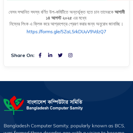
যেসব সম্মানিত সদস্য বর্ণিত উপ-কমিটিতে অন্তর্ভূক্ত হতে চান তাদেরকে
আগামী
১৪ আগস্ট ২০২৫
এর মধ্যে
নিম্নের লিংক এ ক্লিক করে আগ্রহপত্র প্রেরণ করার জন্য অনুরোধ জানাচ্ছি।
https://forms.gle/
SZaLSrkDUuV9VdzQ7
Share On:
Bangladesh Computer Samity, popularly known as BCS,
was formed three decades ago with a vision to become