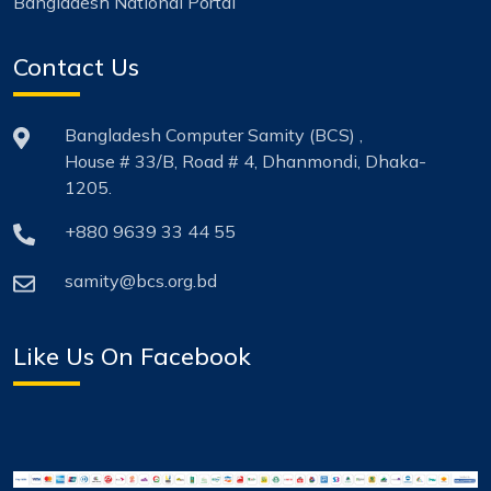
Bangladesh National Portal
Contact Us
Bangladesh Computer Samity (BCS) ,
House # 33/B, Road # 4, Dhanmondi, Dhaka-
1205.
+880 9639 33 44 55
samity@bcs.org.bd
Like Us On Facebook