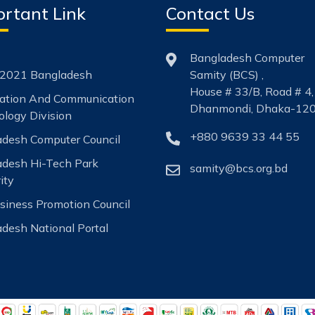
rtant Link
Contact Us
Bangladesh Computer
2021 Bangladesh
Samity (BCS) ,
House # 33/B, Road # 4,
mation And Communication
Dhanmondi, Dhaka-120
logy Division
+880 9639 33 44 55
desh Computer Council
adesh Hi-Tech Park
samity@bcs.org.bd
ity
siness Promotion Council
desh National Portal