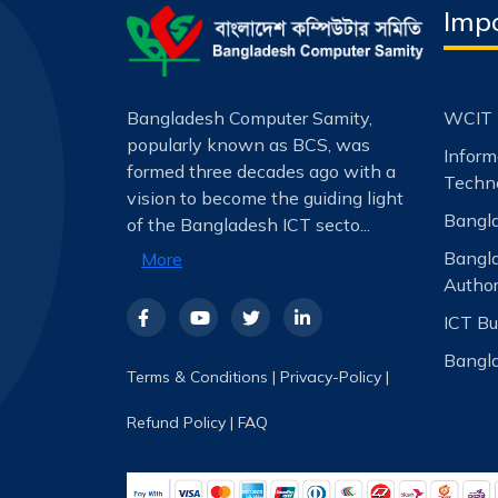
Impo
Bangladesh Computer Samity,
WCIT 
popularly known as BCS, was
Infor
formed three decades ago with a
Techno
vision to become the guiding light
Bangla
of the Bangladesh ICT secto...
Bangl
More
Author
ICT Bu
Bangla
Terms & Conditions
|
Privacy-Policy
|
Refund Policy
|
FAQ