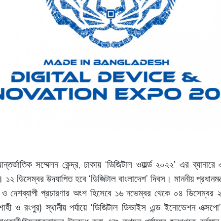
,
‘
’
ন্তর্জাতিক
সম্মেলন
কেন্দ্র
ঢাকায়
ডিজিটাল
ওয়ার্ল্ড
২০২২
এর
ব্যানারে
‘
’
।
১২
ডিসেম্বর
উদযাপিত
হবে
ডিজিটাল
বাংলাদেশ
দিবস
।
মাননীয়
প্রধানমন্ত
ও
দেশব্যাপী
প্রচারণার
অংশ
হিসেবে
১৬
নভেম্বর
থেকে
০৪
ডিসেম্বর
)
‘
শাহী
ও
রংপুর
স্থানীয়
পর্যায়ে
ডিজিটাল
ডিভাইস
এন্ড
ইনোভেশন
এক্সপো