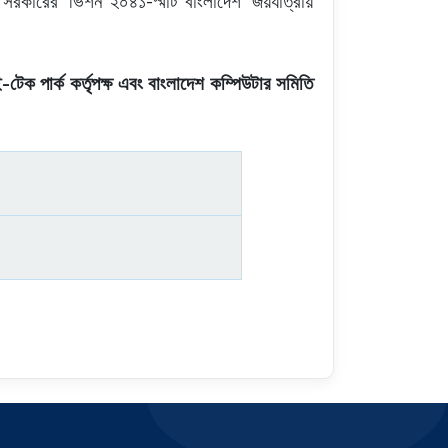
‘
-
’
সরকারের
ভিশন
২০৪১
স্মার্ট
বাংলাদেশ
জয়যাত্রায়
-
ই
টেক
পার্ক
কর্তৃপক্ষ
এবং
বাংলাদেশ
কম্পিউটার
সমিতি