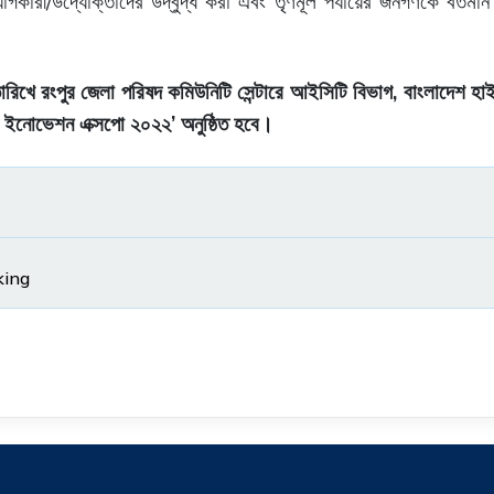
/
োগকারী
উদ্যোক্তাদের
উদ্বুদ্ধ
করা
এবং
তৃণমূল
পর্যায়ের
জনগণকে
বর্তমান
,
ারিখে রংপুর জেলা পরিষদ কমিউনিটি সেন্টারে আইসিটি
বিভাগ
বাংলাদেশ
হা
’
ইনোভেশন
এক্সপো
২০২২
অনুষ্ঠিত
হবে
।
king