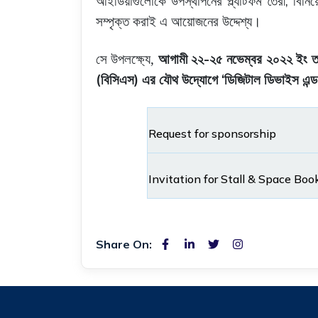
,
আইডিয়াগুলোকে
উপস্থাপনের
প্ল্যাটফর্ম
তৈরী
বিনিয়
সম্পৃক্ত
করাই
এ
আয়োজনের
উদ্দেশ্য
।
-
সে উপলক্ষ্যে,
আগামী
২২
২৫
নভেম্বর
২০২২
ইং ত
(
)
‘
বিসিএস
এর
যৌথ
উদ্যোগে
ডিজিটাল
ডিভাইস
এন্ড
Request for sponsorship
Invitation for Stall & Space Boo
Share On: