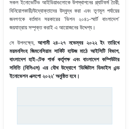
,
সকল
ইনোভেটিভ
আইডিয়াগুলোকে
উপস্থাপনের
প্ল্যাটফর্ম
তৈরী
/
বিনিয়োগকারী
উদ্যোক্তাদের
উদ্বুদ্ধ
করা
এবং
তৃণমূল
পর্যায়ের
‘
-
’
জনগণকে
বর্তমান
সরকারের
ভিশন
২০৪১
স্মার্ট
বাংলাদেশ
জয়যাত্রায়
সম্পৃক্ত
করাই
এ
আয়োজনের
উদ্দেশ্য
।
-
সে উপলক্ষ্যে,
আগামী
২৪
২৭
নভেম্বর
২০২২
ইং তারিখে
,
ময়মনসিংহ জিমনেসিয়াম সার্কিট হাউজ মাঠে আইসিটি
বিভাগ
-
বাংলাদেশ
হাই
টেক
পার্ক
কর্তৃপক্ষ
এবং
বাংলাদেশ
কম্পিউটার
(
)
‘
সমিতি
বিসিএস
এর
যৌথ
উদ্যোগে
ডিজিটাল
ডিভাইস
এন্ড
’
ইনোভেশন
এক্সপো
২০২২
অনুষ্ঠিত
হবে
।