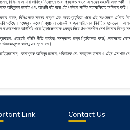
বলেন, বিসিএস এ যারা দায়িত্ব নিয়েছেন তারা প্রযুক্তি খাতে আমাদের সহকর্মী এবং ভাই। 
কে অভিনন্দন জানাই এবং আগামী দুই বছর এই পর্ষদকে সার্বিক সহযোগিতার অঙ্গিকার করি।
ত সরকার বলেন, বিসিএসকে সদস্য বান্ধব এবং তথ্যপ্রযুক্তি খাতে এই সংগঠনকে এগিয়ে নি
চ্ছবি ঘটেছে। ‘মেম্বার ভয়েস’ প্যানেল থেকেই ৭ জন পরিচালক নির্বাচিত হয়েছেন। আমর
াল বাংলাদেশকে আইসিটি খাতে ইনোভেশনকে গুরুত্ব দিয়ে উৎপাদনশীল দেশ হিসেবে বিশ্বে সম
তবায়ন, ওয়ারেন্টি পলিসি নীতি কার্যকর, সদস্যদের জন্য প্রিভিলেজ কার্ড, লেনদেনের ক্ষে
্ন উন্নয়নমূলক কর্মকান্ডের সূচনা হয়।
 এম ওয়াহিদুজ্জামান, কোষাধ্যক্ষ আনিসুর রহমান, পরিচালক মো. মনজুরুল হাসান ও এইচ এম শা
rtant Link
Contact Us