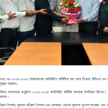
সিএস) এর ২০২৪-২০২৬ মেয়াদকালের নবনির্বাচিত কমিটিকে বরণ করে নিয়েছে বিসিএস এর ক
 সুব্রত সরকার।
িত্ব হস্তান্তর অনুষ্ঠানে ২০২২-২০২৪ কার্যনির্বাহি কমিটির সদস্যরা উপস্থিত ছিলেন। এস
পন করেন।
জহিরুল ইসলাম, মুহাম্মদ মনিরুল ইসলাম এবং মোশারফ হোসেন সুমনকে ফুলেল শুভেচ্ছা এবং অ