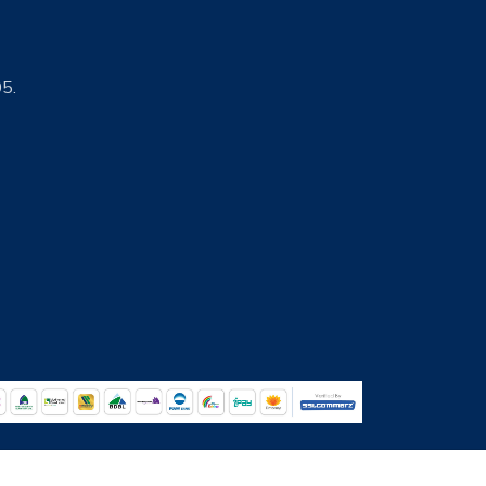
5.
l Ltd.