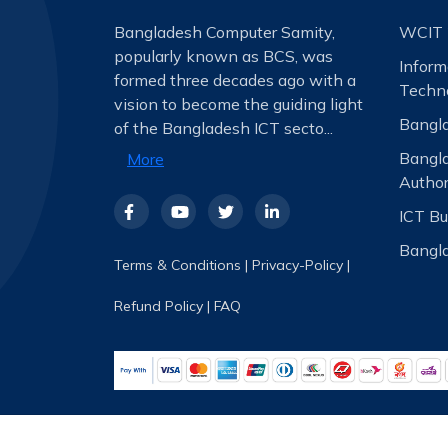
Bangladesh Computer Samity,
WCIT 
popularly known as BCS, was
Infor
formed three decades ago with a
Techno
vision to become the guiding light
Bangla
of the Bangladesh ICT secto...
Bangl
More
Author
ICT Bu
Bangla
Terms & Conditions
|
Privacy-Policy
|
Refund Policy
|
FAQ
© BCS 