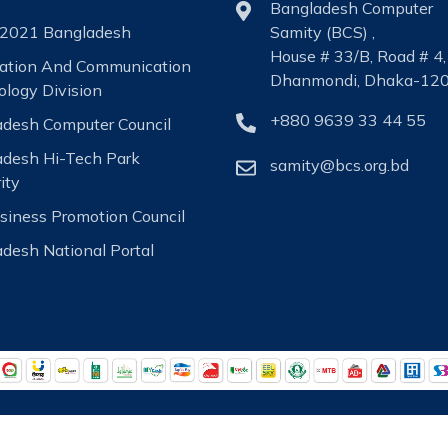
Bangladesh Computer
2021 Bangladesh
Samity (BCS) ,
House # 33/B, Road # 4,
mation And Communication
Dhanmondi, Dhaka-120
logy Division
+880 9639 33 44 55
desh Computer Council
adesh Hi-Tech Park
samity@bcs.org.bd
ity
siness Promotion Council
desh National Portal
All Right Reserved, Designed & Developed By:
Systech Digita