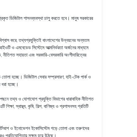
রকৃত ডিজিটাল শাসনব্যবস্থা চালু করতে হবে। মানুষ সরকারের
িশ্বাস করে, তথ্যপ্রযুক্তিই বাংলাদেশের উন্নয়নের অন্যতম
ওটি ও এমবেডেড সিস্টেমে আত্মনির্ভরতা অর্জনের মাধ্যমে
ছাড়, নীতিগত সহায়তা এবং সরকারি-বেসরকারি অংশীদারিত্বের
ড়ে তোলা হচ্ছে। ডিজিটাল সেবার সম্প্রসারণ, হাই-টেক পার্ক ও
 ধরা হচ্ছে।
পেছনে তথ্য ও যোগাযোগ প্রযুক্তি বিভাগের ধারাবাহিক নীতিগত
ষা, স্বাস্থ্য, কৃষি, শিল্প, বাণিজ্য ও প্রশাসনসহ প্রতিটি
া, স্টার্টআপ ও ইনোভেশন ইকোসিস্টেম গড়ে তোলা এবং তরুণদের
াজারেও প্রতিযোগিতায় সক্ষম হয়ে উঠছে।