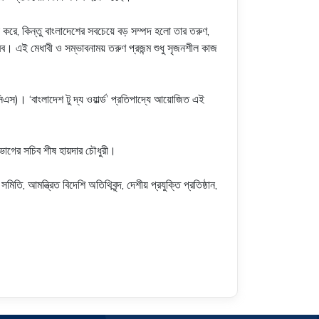
করে, কিন্তু বাংলাদেশের সবচেয়ে বড় সম্পদ হলো তার তরুণ,
। এই মেধাবী ও সম্ভাবনাময় তরুণ প্রজন্ম শুধু সৃজনশীল কাজ
িএস)। ‘বাংলাদেশ টু দ্য ওয়ার্ল্ড’ প্রতিপাদ্যে আয়োজিত এই
 বিভাগের সচিব শীষ হায়দার চৌধুরী।
ি, আমন্ত্রিত বিদেশি অতিথিবৃন্দ, দেশীয় প্রযুক্তি প্রতিষ্ঠান,