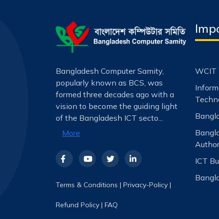
Impo
Bangladesh Computer Samity,
WCIT 
popularly known as BCS, was
Infor
formed three decades ago with a
Techno
vision to become the guiding light
Bangla
of the Bangladesh ICT secto...
Bangl
More
Author
ICT Bu
Bangla
Terms & Conditions
|
Privacy-Policy
|
Refund Policy
|
FAQ