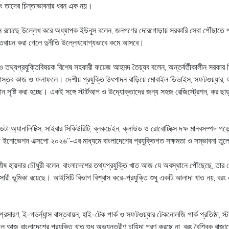
বরং তাদের চিন্তাভাবনার ধরন এক নয়।
ফলন রয়েছে উল্লেখ করে অধ্যাপক ইউনূস বলেন, জনগণের দোরগোড়ায় সরকারি সেবা পৌঁছাতে প্
স্তবায়ন করা গেলে দুর্নীতি উল্লেখযোগ্যভাবে কমে আসবে।
ও তথ্যপ্রযুক্তিবিষয়ক বিশেষ সহকারী ফয়েজ আহমদ তৈয়্যব বলেন, অন্তর্বর্তীকালীন সরকার ব
বাস্তব কাজ ও ফলাফলে। দেশীয় প্রযুক্তি উৎপাদন বাড়িয়ে মোবাইল ডিভাইস, সফটওয়্যার, আই
থান সৃষ্টি করা হচ্ছে। একই সঙ্গে স্টার্টআপ ও উদ্যোক্তাদের জন্য সহজ রেজিস্ট্রেশন, কর 
েটা অ্যানালিটিক্স, সাইবার সিকিউরিটি, ব্লকচেইন, ক্লাউড ও রোবোটিক্সে দক্ষ মানবসম্পদ গ
্ড ইনোভেশন এক্সপো ২০২৬”-এর মাধ্যমে বাংলাদেশের প্রযুক্তিগত সক্ষমতা ও সম্ভাবনা তুলে
ীষ হায়দার চৌধুরী বলেন, বাংলাদেশের তথ্যপ্রযুক্তি খাত আজ যে অবস্থানে পৌঁছেছে, তার 
ভূমিকা রয়েছে। আইসিটি বিভাগ বিশ্বাস করে-প্রযুক্তি শুধু একটি আলাদা খাত নয়, বরং এটি শিক্
্রসারণ, ই-গভর্ন্যান্স বাস্তবায়ন, হাই-টেক পার্ক ও সফটওয়্যার টেকনোলজি পার্ক প্রতিষ্ঠ
ফলে আজ বাংলাদেশের প্রযুক্তি খাত শুধু অভ্যন্তরীণ চাহিদা পূরণ করছে না, বরং বৈশ্বিক ব