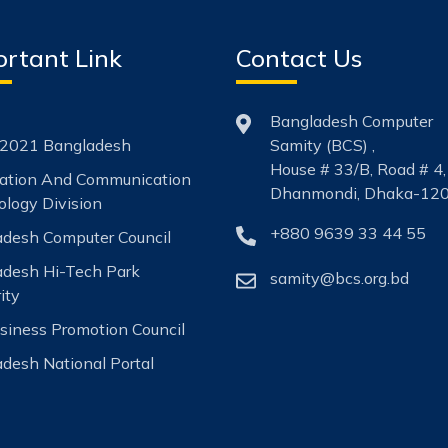
rtant Link
Contact Us
Bangladesh Computer
2021 Bangladesh
Samity (BCS) ,
House # 33/B, Road # 4,
mation And Communication
Dhanmondi, Dhaka-120
logy Division
+880 9639 33 44 55
desh Computer Council
adesh Hi-Tech Park
samity@bcs.org.bd
ity
siness Promotion Council
desh National Portal